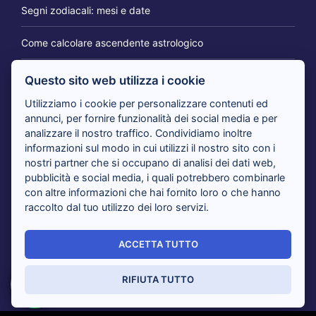
Segni zodiacali: mesi e date
Come calcolare ascendente astrologico
Questo sito web utilizza i cookie
IL BLOG DEI CARTOMANTI
Utilizziamo i cookie per personalizzare contenuti ed
annunci, per fornire funzionalità dei social media e per
analizzare il nostro traffico. Condividiamo inoltre
Tarocchi 365 giorni per te: il consulto per cambiare
informazioni sul modo in cui utilizzi il nostro sito con i
prospettiva
nostri partner che si occupano di analisi dei dati web,
pubblicità e social media, i quali potrebbero combinarle
con altre informazioni che hai fornito loro o che hanno
Tarocchi nuovi amori in arrivo: i cartomanti rispondono
raccolto dal tuo utilizzo dei loro servizi.
Tarocchi del giorno, i cartomanti analizzano il tuo presente
ACCETTA TUTTO
Sensitivi al telefono risolvono i tuoi dubbi con i Tarocchi:
tutti i vantaggi
RIFIUTA TUTTO