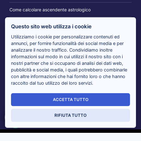
Come calcolare ascendente astrologico
Questo sito web utilizza i cookie
IL BLOG DEI CARTOMANTI
Utilizziamo i cookie per personalizzare contenuti ed
annunci, per fornire funzionalità dei social media e per
analizzare il nostro traffico. Condividiamo inoltre
Tarocchi 365 giorni per te: il consulto per cambiare
informazioni sul modo in cui utilizzi il nostro sito con i
prospettiva
nostri partner che si occupano di analisi dei dati web,
pubblicità e social media, i quali potrebbero combinarle
con altre informazioni che hai fornito loro o che hanno
Tarocchi nuovi amori in arrivo: i cartomanti rispondono
raccolto dal tuo utilizzo dei loro servizi.
Tarocchi del giorno, i cartomanti analizzano il tuo presente
ACCETTA TUTTO
Sensitivi al telefono risolvono i tuoi dubbi con i Tarocchi:
tutti i vantaggi
RIFIUTA TUTTO
© Cartomanzia Veggenza -
Privacy Policy