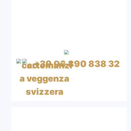
CREDITO A BASSO
COSTO
CON CARTA DI CREDITO
+39 06 890 838 32
CHF 0.80/min IVA inclusa
CHIAMA ORA 15€=20