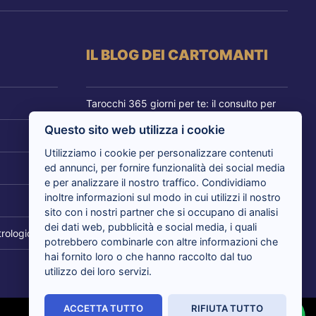
IL BLOG DEI CARTOMANTI
Tarocchi 365 giorni per te: il consulto per
cambiare prospettiva
Questo sito web utilizza i cookie
Tarocchi nuovi amori in arrivo: i cartomanti
Utilizziamo i cookie per personalizzare contenuti
rispondono
ed annunci, per fornire funzionalità dei social media
e per analizzare il nostro traffico. Condividiamo
inoltre informazioni sul modo in cui utilizzi il nostro
Tarocchi del giorno, i cartomanti analizzano
sito con i nostri partner che si occupano di analisi
il tuo presente
dei dati web, pubblicità e social media, i quali
rologico
potrebbero combinarle con altre informazioni che
Sensitivi al telefono risolvono i tuoi dubbi
hai fornito loro o che hanno raccolto dal tuo
con i Tarocchi: tutti i vantaggi
utilizzo dei loro servizi.
ACCETTA TUTTO
RIFIUTA TUTTO