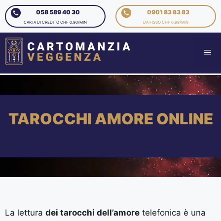
058 589 40 30
0901 83 83 83
CARTA DI CREDITO CHF 0.90/MIN
DA FISSO CHF 0.99/MIN
TAROCCHI AMORE ONLINE
La lettura
dei tarocchi dell’amore
telefonica è una