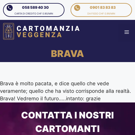
058 589 40 30
0901 83 83 83
CARTA DI CREDITO CHF 0.90/MIN
DA FISSO CHF 0.99/MIN
BRAVA
Brava è molto pacata, e dice quello che vede
veramente; quello che ha visto corrisponde alla realtà.
Brava! Vedremo il futuro…..intanto: grazie
CONTATTA I NOSTRI
CARTOMANTI