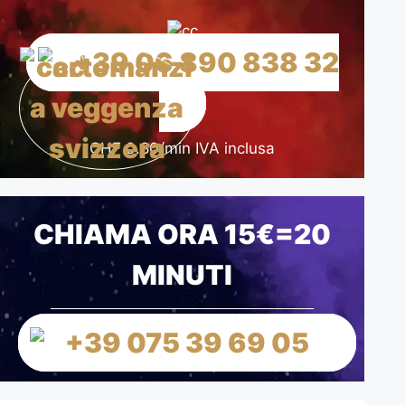
+39 06 890 838 32
CHF 0.80/min IVA inclusa
CHIAMA ORA 15€=20
MINUTI
+39 075 39 69 05