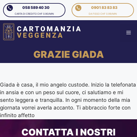
058 589 40 30
0901 83 83 83
CARTA DI CREDITO CHF 0.90/MIN
DA FISSO CHF 0.99/MIN
GRAZIE GIADA
Giada è casa, il mio angelo custode. Inizio la telefonata
in ansia e con un peso sul cuore, ci salutiamo e mi
sento leggera e tranquilla. In ogni momento della mia
giornata vorrei averla accanto. Ti abbraccio forte con
infinito affetto
CONTATTA I NOSTRI