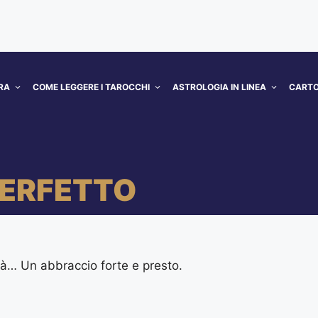
RA
COME LEGGERE I TAROCCHI
ASTROLOGIA IN LINEA
CARTO
PERFETTO
tà… Un abbraccio forte e presto.