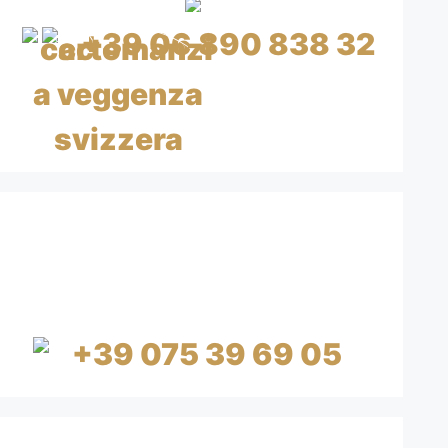
+39 06 890 838 32
CHF 0.80/min IVA inclusa
CHIAMA ORA 15€=20
MINUTI
+39 075 39 69 05