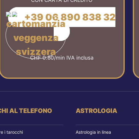
CON CARTA DI CREDITO
+39 06 890 838 32
CHF 0.80/min IVA inclusa
HI AL TELEFONO
ASTROLOGIA
 i tarocchi
Astrologia in linea