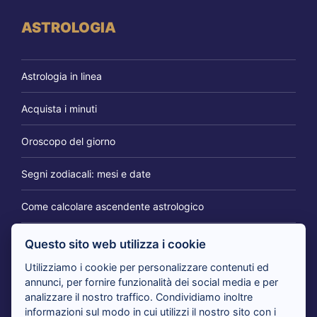
ASTROLOGIA
Astrologia in linea
Acquista i minuti
Oroscopo del giorno
Segni zodiacali: mesi e date
Come calcolare ascendente astrologico
Questo sito web utilizza i cookie
IL BLOG DEI CARTOMANTI
Utilizziamo i cookie per personalizzare contenuti ed
annunci, per fornire funzionalità dei social media e per
analizzare il nostro traffico. Condividiamo inoltre
Tarocchi 365 giorni per te: il consulto per cambiare
informazioni sul modo in cui utilizzi il nostro sito con i