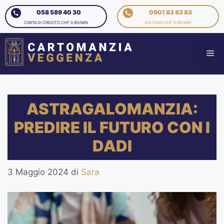
058 589 40 30
0901 83 83 83
CARTA DI CREDITO CHF 0.90/MIN
DA FISSO CHF 0.99/MIN
ASTRAGALOMANZIA:
PREDIRE IL FUTURO CON I
DADI
3 Maggio 2024
di
Sara