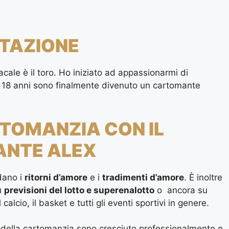
TAZIONE
cale è il toro. Ho iniziato ad appassionarmi di
 a 18 anni sono finalmente divenuto un cartomante
RTOMANZIA CON IL
NTE ALEX
dano i
ritorni d’amore
e i
tradimenti d’amore
. È inoltre
u
previsioni del lotto e superenalotto
o ancora su
l calcio, il basket e tutti gli eventi sportivi in genere.
o della cartomanzia sono cresciuto professionalmente e