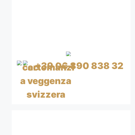
CREDITO A BASSO
COSTO
CON CARTA DI CREDITO
+39 06 890 838 32
CHF 0.80/min IVA inclusa
CHIAMA ORA 15€=20