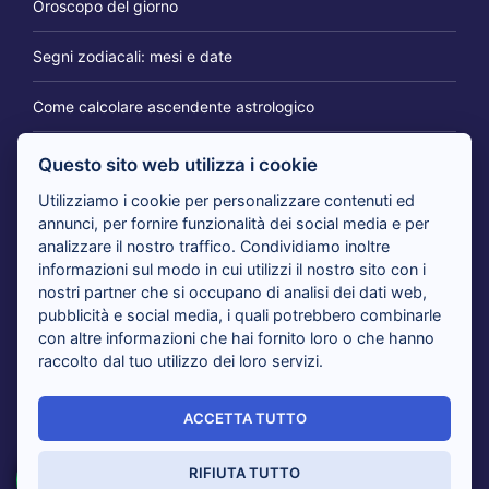
Oroscopo del giorno
Segni zodiacali: mesi e date
Come calcolare ascendente astrologico
Questo sito web utilizza i cookie
IL BLOG DEI CARTOMANTI
Utilizziamo i cookie per personalizzare contenuti ed
annunci, per fornire funzionalità dei social media e per
analizzare il nostro traffico. Condividiamo inoltre
Tarocchi 365 giorni per te: il consulto per cambiare
informazioni sul modo in cui utilizzi il nostro sito con i
prospettiva
nostri partner che si occupano di analisi dei dati web,
pubblicità e social media, i quali potrebbero combinarle
con altre informazioni che hai fornito loro o che hanno
Tarocchi nuovi amori in arrivo: i cartomanti rispondono
raccolto dal tuo utilizzo dei loro servizi.
Tarocchi del giorno, i cartomanti analizzano il tuo presente
ACCETTA TUTTO
Sensitivi al telefono risolvono i tuoi dubbi con i Tarocchi:
tutti i vantaggi
RIFIUTA TUTTO