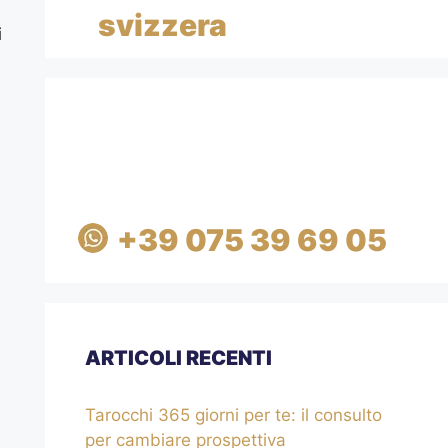
CHF 0.80/min IVA inclusa
i
CHIAMA ORA 15€=20
MINUTI
+39 075 39 69 05
ARTICOLI RECENTI
Tarocchi 365 giorni per te: il consulto
i
per cambiare prospettiva