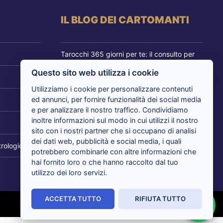
IL BLOG DEI CARTOMANTI
Tarocchi 365 giorni per te: il consulto per
cambiare prospettiva
Questo sito web utilizza i cookie
Tarocchi nuovi amori in arrivo: i cartomanti
Utilizziamo i cookie per personalizzare contenuti
rispondono
ed annunci, per fornire funzionalità dei social media
e per analizzare il nostro traffico. Condividiamo
inoltre informazioni sul modo in cui utilizzi il nostro
Tarocchi del giorno, i cartomanti analizzano
sito con i nostri partner che si occupano di analisi
il tuo presente
dei dati web, pubblicità e social media, i quali
rologico
potrebbero combinarle con altre informazioni che
Sensitivi al telefono risolvono i tuoi dubbi
hai fornito loro o che hanno raccolto dal tuo
con i Tarocchi: tutti i vantaggi
utilizzo dei loro servizi.
ACCETTA TUTTO
RIFIUTA TUTTO