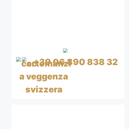
CREDITO A BASSO
COSTO
CON CARTA DI CREDITO
+39 06 890 838 32
CHF 0.80/min IVA inclusa
CHIAMA ORA 15€=20