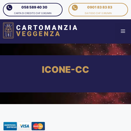
058 589 40 30
0901 83 83 83
CARTA DI CREDITO CHF 0.90/MIN
DA FISSO CHF 0.99/MIN
ICONE-CC