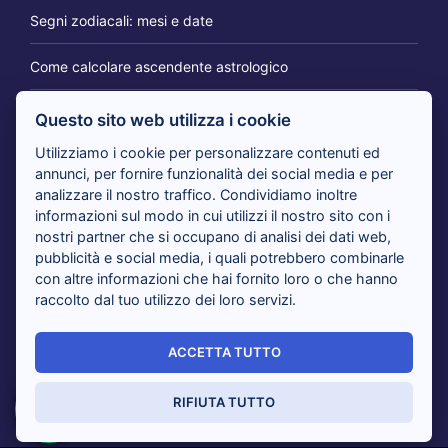
Segni zodiacali: mesi e date
Come calcolare ascendente astrologico
Questo sito web utilizza i cookie
IL BLOG DEI CARTOMANTI
Utilizziamo i cookie per personalizzare contenuti ed
annunci, per fornire funzionalità dei social media e per
analizzare il nostro traffico. Condividiamo inoltre
Tarocchi 365 giorni per te: il consulto per cambiare
informazioni sul modo in cui utilizzi il nostro sito con i
prospettiva
nostri partner che si occupano di analisi dei dati web,
pubblicità e social media, i quali potrebbero combinarle
con altre informazioni che hai fornito loro o che hanno
Tarocchi nuovi amori in arrivo: i cartomanti rispondono
raccolto dal tuo utilizzo dei loro servizi.
Tarocchi del giorno, i cartomanti analizzano il tuo presente
ACCETTA TUTTO
Sensitivi al telefono risolvono i tuoi dubbi con i Tarocchi:
tutti i vantaggi
RIFIUTA TUTTO