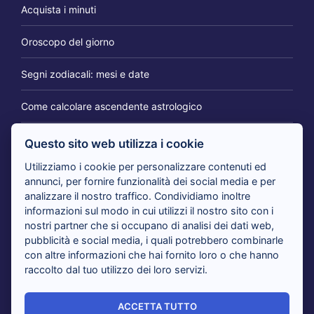
Acquista i minuti
Oroscopo del giorno
Segni zodiacali: mesi e date
Come calcolare ascendente astrologico
Questo sito web utilizza i cookie
IL BLOG DEI CARTOMANTI
Utilizziamo i cookie per personalizzare contenuti ed
annunci, per fornire funzionalità dei social media e per
analizzare il nostro traffico. Condividiamo inoltre
Tarocchi 365 giorni per te: il consulto per cambiare
informazioni sul modo in cui utilizzi il nostro sito con i
prospettiva
nostri partner che si occupano di analisi dei dati web,
pubblicità e social media, i quali potrebbero combinarle
con altre informazioni che hai fornito loro o che hanno
Tarocchi nuovi amori in arrivo: i cartomanti rispondono
raccolto dal tuo utilizzo dei loro servizi.
Tarocchi del giorno, i cartomanti analizzano il tuo presente
ACCETTA TUTTO