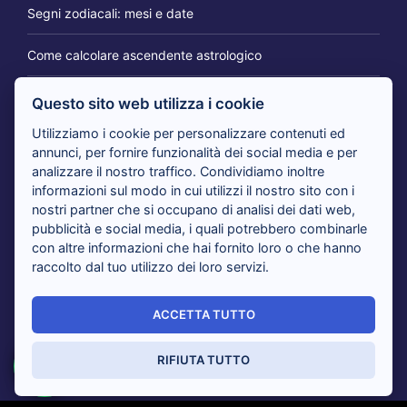
Segni zodiacali: mesi e date
Come calcolare ascendente astrologico
Questo sito web utilizza i cookie
IL BLOG DEI CARTOMANTI
Utilizziamo i cookie per personalizzare contenuti ed
annunci, per fornire funzionalità dei social media e per
analizzare il nostro traffico. Condividiamo inoltre
Tarocchi 365 giorni per te: il consulto per cambiare
informazioni sul modo in cui utilizzi il nostro sito con i
prospettiva
nostri partner che si occupano di analisi dei dati web,
pubblicità e social media, i quali potrebbero combinarle
con altre informazioni che hai fornito loro o che hanno
Tarocchi nuovi amori in arrivo: i cartomanti rispondono
raccolto dal tuo utilizzo dei loro servizi.
Tarocchi del giorno, i cartomanti analizzano il tuo presente
ACCETTA TUTTO
Sensitivi al telefono risolvono i tuoi dubbi con i Tarocchi:
tutti i vantaggi
RIFIUTA TUTTO