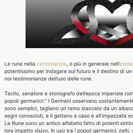
Le rune nella
cartomanzia
, o più in generale nell’
esote
potentissimo per indagare sul futuro e il destino di un
noi testimonianze dell’uso delle rune.
Tacito, senatore e storiografo dell’epoca imperiale rom
popoli germanici:” I Germani osservano costantemente gl
sono semplici, tagliano un ramo staccato da un albero d
segni conosciuti, e li gettano a caso e all’impazzata 
Le Rune sono un antico alfabeto fatto di potenti simboli,
loro impatto visivo. In uso tra i popoli germanici, celti