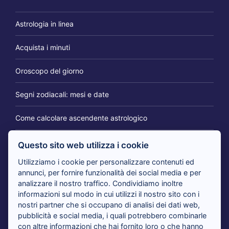
Astrologia in linea
Acquista i minuti
Oroscopo del giorno
Segni zodiacali: mesi e date
Come calcolare ascendente astrologico
Questo sito web utilizza i cookie
IL BLOG DEI CARTOMANTI
Utilizziamo i cookie per personalizzare contenuti ed
annunci, per fornire funzionalità dei social media e per
analizzare il nostro traffico. Condividiamo inoltre
Tarocchi 365 giorni per te: il consulto per cambiare
informazioni sul modo in cui utilizzi il nostro sito con i
prospettiva
nostri partner che si occupano di analisi dei dati web,
pubblicità e social media, i quali potrebbero combinarle
con altre informazioni che hai fornito loro o che hanno
Tarocchi nuovi amori in arrivo: i cartomanti rispondono