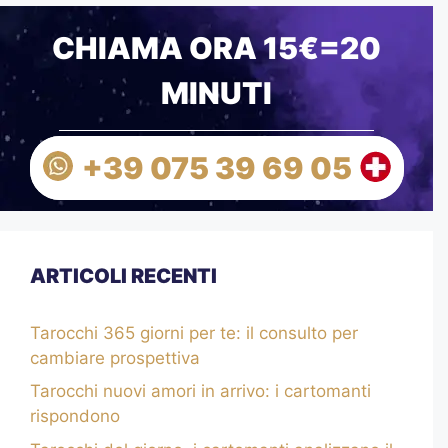
CHIAMA ORA 15€=20
MINUTI
+39 075 39 69 05
ARTICOLI RECENTI
Tarocchi 365 giorni per te: il consulto per
cambiare prospettiva
Tarocchi nuovi amori in arrivo: i cartomanti
rispondono