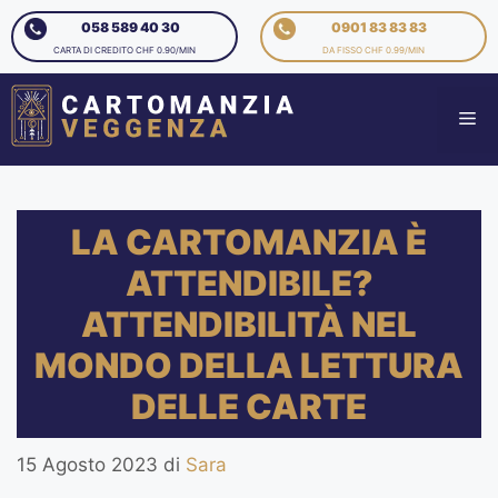
058 589 40 30
0901 83 83 83
CARTA DI CREDITO CHF 0.90/MIN
DA FISSO CHF 0.99/MIN
LA CARTOMANZIA È
ATTENDIBILE?
ATTENDIBILITÀ NEL
MONDO DELLA LETTURA
DELLE CARTE
15 Agosto 2023
di
Sara