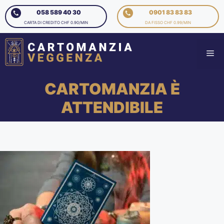
058 589 40 30
0901 83 83 83
CARTA DI CREDITO CHF 0.90/MIN
DA FISSO CHF 0.99/MIN
CARTOMANZIA È
ATTENDIBILE