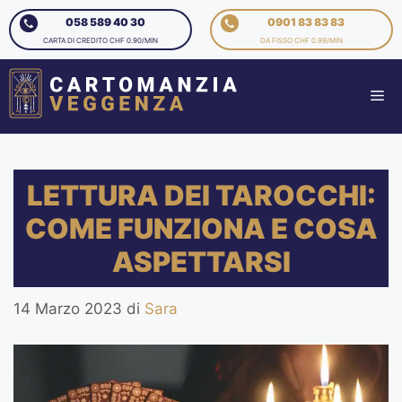
058 589 40 30
0901 83 83 83
CARTA DI CREDITO CHF 0.90/MIN
DA FISSO CHF 0.99/MIN
LETTURA DEI TAROCCHI:
COME FUNZIONA E COSA
ASPETTARSI
14 Marzo 2023
di
Sara