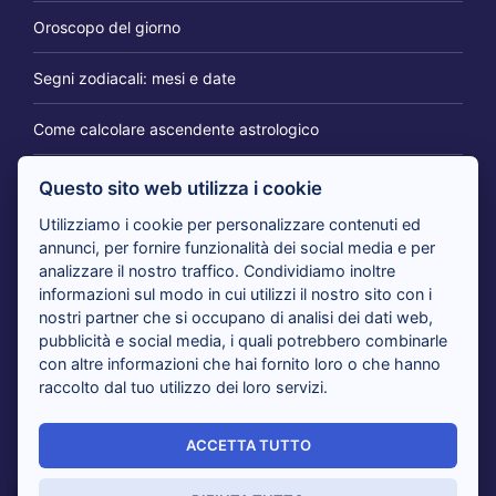
Oroscopo del giorno
Segni zodiacali: mesi e date
Come calcolare ascendente astrologico
Questo sito web utilizza i cookie
IL BLOG DEI CARTOMANTI
Utilizziamo i cookie per personalizzare contenuti ed
annunci, per fornire funzionalità dei social media e per
analizzare il nostro traffico. Condividiamo inoltre
Tarocchi 365 giorni per te: il consulto per cambiare
informazioni sul modo in cui utilizzi il nostro sito con i
prospettiva
nostri partner che si occupano di analisi dei dati web,
pubblicità e social media, i quali potrebbero combinarle
con altre informazioni che hai fornito loro o che hanno
Tarocchi nuovi amori in arrivo: i cartomanti rispondono
raccolto dal tuo utilizzo dei loro servizi.
Tarocchi del giorno, i cartomanti analizzano il tuo presente
ACCETTA TUTTO
Sensitivi al telefono risolvono i tuoi dubbi con i Tarocchi:
tutti i vantaggi