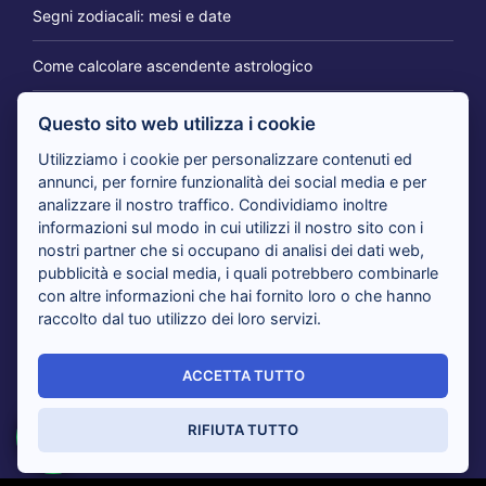
Segni zodiacali: mesi e date
Come calcolare ascendente astrologico
Questo sito web utilizza i cookie
IL BLOG DEI CARTOMANTI
Utilizziamo i cookie per personalizzare contenuti ed
annunci, per fornire funzionalità dei social media e per
analizzare il nostro traffico. Condividiamo inoltre
Tarocchi 365 giorni per te: il consulto per cambiare
informazioni sul modo in cui utilizzi il nostro sito con i
prospettiva
nostri partner che si occupano di analisi dei dati web,
pubblicità e social media, i quali potrebbero combinarle
con altre informazioni che hai fornito loro o che hanno
Tarocchi nuovi amori in arrivo: i cartomanti rispondono
raccolto dal tuo utilizzo dei loro servizi.
Tarocchi del giorno, i cartomanti analizzano il tuo presente
ACCETTA TUTTO
Sensitivi al telefono risolvono i tuoi dubbi con i Tarocchi:
tutti i vantaggi
RIFIUTA TUTTO