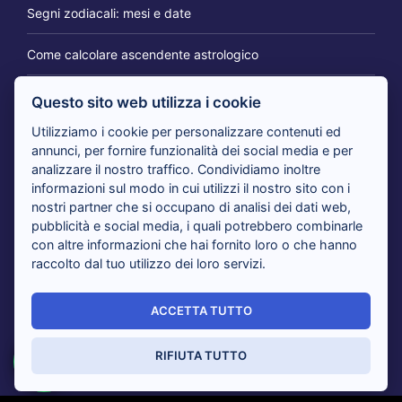
Segni zodiacali: mesi e date
Come calcolare ascendente astrologico
Questo sito web utilizza i cookie
IL BLOG DEI CARTOMANTI
Utilizziamo i cookie per personalizzare contenuti ed
annunci, per fornire funzionalità dei social media e per
analizzare il nostro traffico. Condividiamo inoltre
Tarocchi 365 giorni per te: il consulto per cambiare
informazioni sul modo in cui utilizzi il nostro sito con i
prospettiva
nostri partner che si occupano di analisi dei dati web,
pubblicità e social media, i quali potrebbero combinarle
con altre informazioni che hai fornito loro o che hanno
Tarocchi nuovi amori in arrivo: i cartomanti rispondono
raccolto dal tuo utilizzo dei loro servizi.
Tarocchi del giorno, i cartomanti analizzano il tuo presente
ACCETTA TUTTO
Sensitivi al telefono risolvono i tuoi dubbi con i Tarocchi:
tutti i vantaggi
RIFIUTA TUTTO