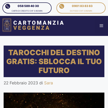
058 589 40 30
0901 83 83 83
CARTA DI CREDITO CHF 0.90/MIN
DA FISSO CHF 0.99/MIN
TAROCCHI DEL DESTINO
GRATIS: SBLOCCA IL TUO
FUTURO
22 Febbraio 2023
di
Sara