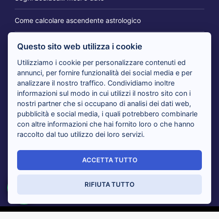
Come calcolare ascendente astrologico
Questo sito web utilizza i cookie
IL BLOG DEI CARTOMANTI
Utilizziamo i cookie per personalizzare contenuti ed
annunci, per fornire funzionalità dei social media e per
analizzare il nostro traffico. Condividiamo inoltre
Tarocchi 365 giorni per te: il consulto per cambiare
informazioni sul modo in cui utilizzi il nostro sito con i
prospettiva
nostri partner che si occupano di analisi dei dati web,
pubblicità e social media, i quali potrebbero combinarle
con altre informazioni che hai fornito loro o che hanno
Tarocchi nuovi amori in arrivo: i cartomanti rispondono
raccolto dal tuo utilizzo dei loro servizi.
Tarocchi del giorno, i cartomanti analizzano il tuo presente
ACCETTA TUTTO
Sensitivi al telefono risolvono i tuoi dubbi con i Tarocchi:
tutti i vantaggi
RIFIUTA TUTTO
© Cartomanzia Veggenza -
Privacy Policy