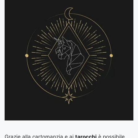
Grazie alla cartomanzia e ai
tarocchi
è possibile