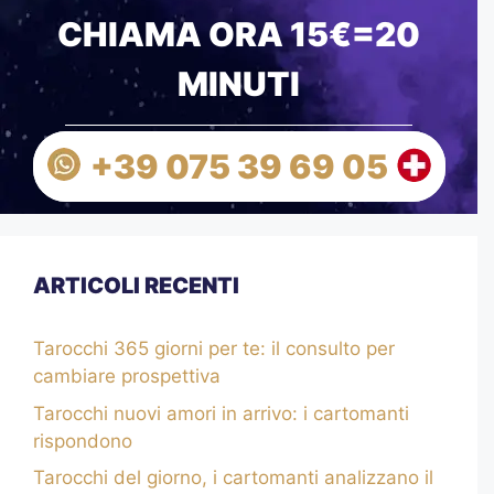
CHIAMA ORA 15€=20
MINUTI
+39 075 39 69 05
ARTICOLI RECENTI
Tarocchi 365 giorni per te: il consulto per
cambiare prospettiva
Tarocchi nuovi amori in arrivo: i cartomanti
rispondono
Tarocchi del giorno, i cartomanti analizzano il