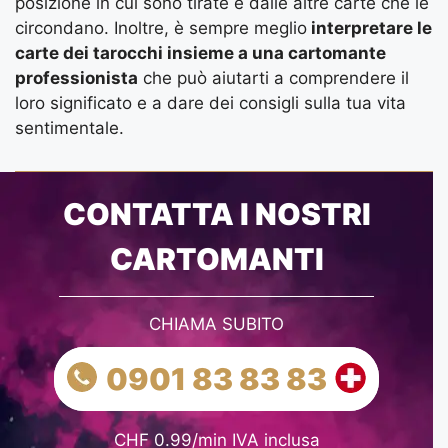
posizione in cui sono tirate e dalle altre carte che le
circondano. Inoltre, è sempre meglio
interpretare le
carte dei tarocchi insieme a una cartomante
professionista
che può aiutarti a comprendere il
loro significato e a dare dei consigli sulla tua vita
sentimentale.
CONTATTA I NOSTRI
CARTOMANTI
CHIAMA SUBITO
0901 83 83 83
CHF 0.99/min IVA inclusa