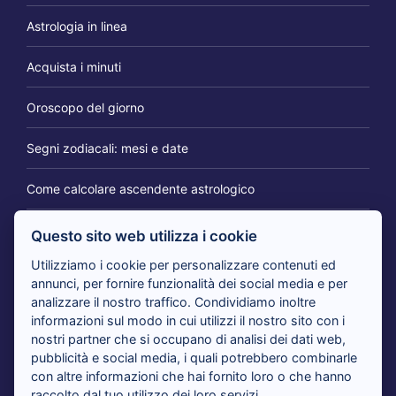
Astrologia in linea
Acquista i minuti
Oroscopo del giorno
Segni zodiacali: mesi e date
Come calcolare ascendente astrologico
Questo sito web utilizza i cookie
IL BLOG DEI CARTOMANTI
Utilizziamo i cookie per personalizzare contenuti ed
annunci, per fornire funzionalità dei social media e per
analizzare il nostro traffico. Condividiamo inoltre
Tarocchi 365 giorni per te: il consulto per cambiare
informazioni sul modo in cui utilizzi il nostro sito con i
prospettiva
nostri partner che si occupano di analisi dei dati web,
pubblicità e social media, i quali potrebbero combinarle
con altre informazioni che hai fornito loro o che hanno
Tarocchi nuovi amori in arrivo: i cartomanti rispondono
raccolto dal tuo utilizzo dei loro servizi.