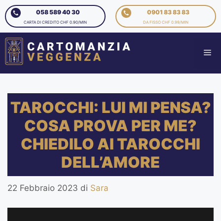
058 589 40 30
0901 83 83 83
CARTA DI CREDITO CHF 0.90/MIN
DA FISSO CHF 0.99/MIN
TAROCCHI: LUI MI PENSA?
COSA PROVA PER ME?
CHIEDILO AI TAROCCHI
DELL’AMORE
22 Febbraio 2023
di
Sara