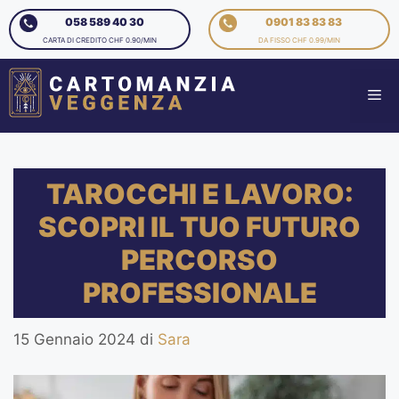
058 589 40 30
0901 83 83 83
CARTA DI CREDITO CHF 0.90/MIN
DA FISSO CHF 0.99/MIN
TAROCCHI E LAVORO:
SCOPRI IL TUO FUTURO
PERCORSO
PROFESSIONALE
15 Gennaio 2024
di
Sara