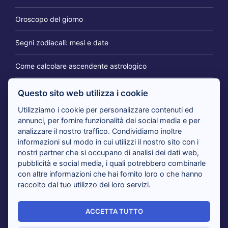
Oroscopo del giorno
Segni zodiacali: mesi e date
Come calcolare ascendente astrologico
Questo sito web utilizza i cookie
IL BLOG DEI CARTOMANTI
Utilizziamo i cookie per personalizzare contenuti ed
annunci, per fornire funzionalità dei social media e per
analizzare il nostro traffico. Condividiamo inoltre
Tarocchi 365 giorni per te: il consulto per cambiare
informazioni sul modo in cui utilizzi il nostro sito con i
prospettiva
nostri partner che si occupano di analisi dei dati web,
pubblicità e social media, i quali potrebbero combinarle
con altre informazioni che hai fornito loro o che hanno
Tarocchi nuovi amori in arrivo: i cartomanti rispondono
raccolto dal tuo utilizzo dei loro servizi.
Tarocchi del giorno, i cartomanti analizzano il tuo presente
ACCETTA TUTTO
Sensitivi al telefono risolvono i tuoi dubbi con i Tarocchi: