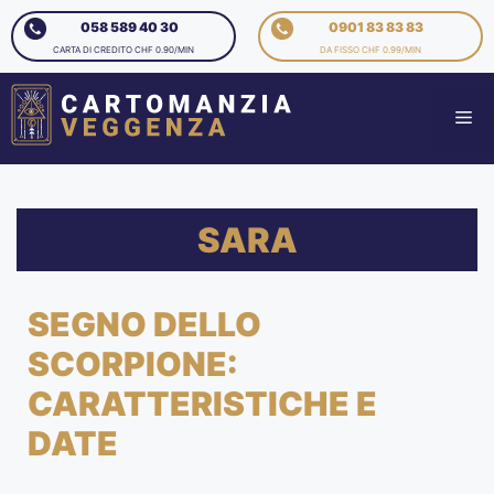
058 589 40 30
0901 83 83 83
CARTA DI CREDITO CHF 0.90/MIN
DA FISSO CHF 0.99/MIN
SARA
SEGNO DELLO
SCORPIONE:
CARATTERISTICHE E
DATE